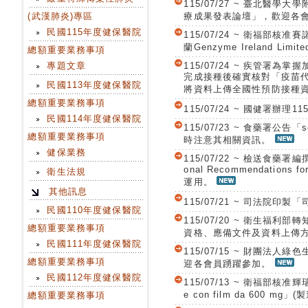
115/07/27 ~ 臺北醫
(武漢肺炎)專區
療成果發表論壇」，歡迎各
民國115年度健保醫院
115/07/24 ~ 衛福部核
蘭Genzyme Ireland Limit
總額重要業務事項
115/07/24 ~ 疾管
專題文章
完成接種後確實核對「疫苗代
民國113年度健保醫院
將資料上傳全國性預防接種
總額重要業務事項
115/07/24 ~ 國健
民國114年度健保醫院
115/07/23 ~ 食藥署公告
總額重要業務事項
時注意其相關資訊。
健保業務
115/07/22 ~ 檢送食藥署
onal Recommendations 
衛生法規
運用。
其他訊息
115/07/21 ~ 司法院
民國110年度健保醫院
115/07/20 ~ 衛生
總額重要業務事項
資格、應備文件及資料上傳
民國111年度健保醫院
115/07/15 ~ 財團法
總額重要業務事項
迎各會員踴躍參加。
民國112年度健保醫院
115/07/13 ~ 衛福部核准輝
e con film da 600 mg」
總額重要業務事項